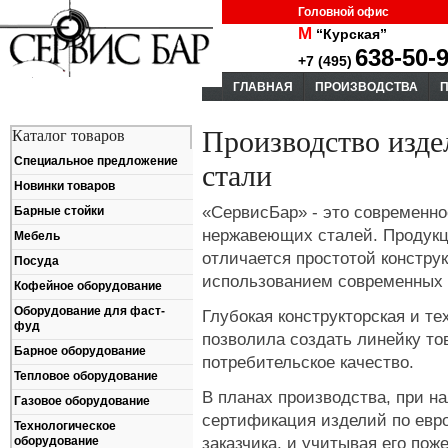
Головной офис
М
“Курская”
638-50-
+7 (495)
ГЛАВНАЯ
ПРОИЗВОДСТВА
Производство изд
Каталог товаров
Специальное предложение
стали
Новинки товаров
«СервисБар» - это современно
Барные стойки
нержавеющих сталей. Продукц
Мебель
отличается простотой констру
Посуда
использованием современных 
Кофейное оборудование
Оборудование для фаст-
Глубокая конструкторская и те
фуд
позволила создать линейку т
Барное оборудование
потребительское качество.
Тепловое оборудование
В планах производства, при н
Газовое оборудование
сертификация изделий по евр
Технологическое
заказчика, и учитывая его по
оборудование