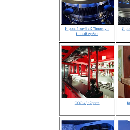
Игровой клуб «X-Time», ул.
Игро
Новый Арбат
ООО «Дейрос»
К