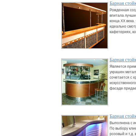
Барная стой
Рожденная соз
впитала лучши
конца ХХ века.
идеально смот
кафетериях, ко
Барная стой
Является прим
украшен метал
сочетается с 
искусственного
фасаде придае
Барная стой
Выполнена с и
По выбору клие
розовый и т.д.