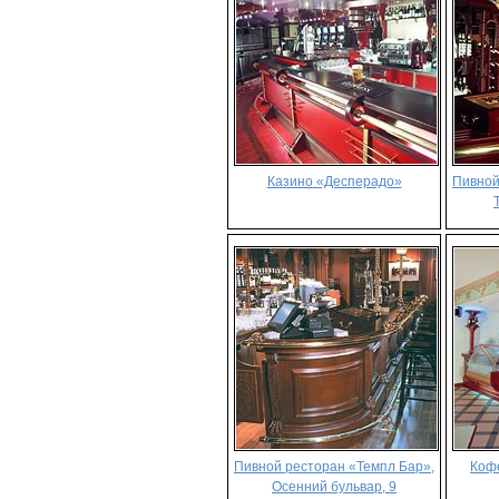
Казино «Десперадо»
Пивной
Пивной ресторан «Темпл Бар»,
Коф
Осенний бульвар, 9