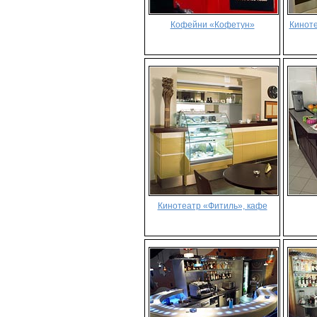
Кофейни «Кофетун»
Кинот
Кинотеатр «Фитиль», кафе