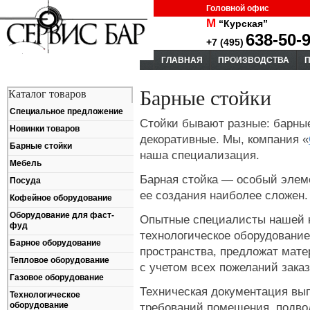
Головной офис
М
“Курская”
638-50-
+7 (495)
ГЛАВНАЯ
ПРОИЗВОДСТВА
Барные стойки
Каталог товаров
Специальное предложение
Стойки бывают разные: барны
Новинки товаров
декоративные. Мы, компания «
Барные стойки
наша специализация.
Мебель
Барная стойка — особый элеме
Посуда
ее создания наиболее сложен.
Кофейное оборудование
Оборудование для фаст-
Опытные специалисты нашей 
фуд
технологическое оборудование
Барное оборудование
пространства, предложат мате
Тепловое оборудование
с учетом всех пожеланий заказ
Газовое оборудование
Техническая документация вып
Технологическое
требований помещения, подво
оборудование