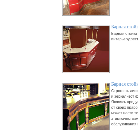
Барная стой
Барная стойка 
интерьеру рест
Барная стой
Строгость лини
и зеркал -вот 
Являясь проду
от своих прар
может нести т
этим качества
обслуживания 